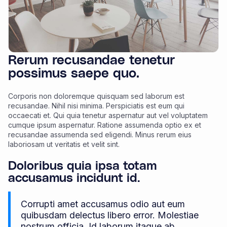
Rerum recusandae tenetur
possimus saepe quo.
Corporis non doloremque quisquam sed laborum est
recusandae. Nihil nisi minima. Perspiciatis est eum qui
occaecati et. Qui quia tenetur aspernatur aut vel voluptatem
cumque ipsum aspernatur. Ratione assumenda optio ex et
recusandae assumenda sed eligendi. Minus rerum eius
laboriosam ut veritatis et velit sint.
Doloribus quia ipsa totam
accusamus incidunt id.
Corrupti amet accusamus odio aut eum
quibusdam delectus libero error. Molestiae
nostrum officia. Id laborum itaque ab